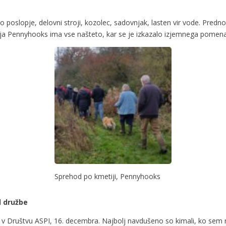
 poslopje, delovni stroji, kozolec, sadovnjak, lasten vir vode. Predno
ija Pennyhooks ima vse našteto, kar se je izkazalo izjemnega pomena 
Sprehod po kmetiji, Pennyhooks
el družbe
i v Društvu ASPI, 16. decembra. Najbolj navdušeno so kimali, ko sem 