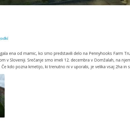
godki
agala ena od mamic, ko smo predstavili delo na Pennyhooks Farm Trus
om v Sloveniji. Srečanje smo imeli 12. decembra v Domžalah, na nje
. Če kdo pozna kmetijo, ki trenutno ni v uporabi, je velika vsaj 2ha in