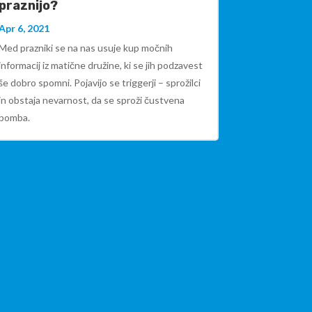
praznijo?
Apr 6, 2021
Med prazniki se na nas usuje kup močnih
informacij iz matične družine, ki se jih podzavest
še dobro spomni. Pojavijo se triggerji – sprožilci
in obstaja nevarnost, da se sproži čustvena
bomba.