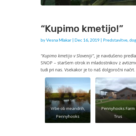
“Kupimo kmetijo!”
by
Vesna Mlakar
|
Dec 16, 2019
|
Predstavitve, do
“Kupimo kmetijo v Sloveniji”
, je navdušeno predl
SNOP – staršem otrok in mladostnikov z avtizm
tudi pri nas. Vsekakor je to naš dolgoročni načrt
Vrbe ob meandrih,
Pennyhooks Farm
Pennyhooks
Trus