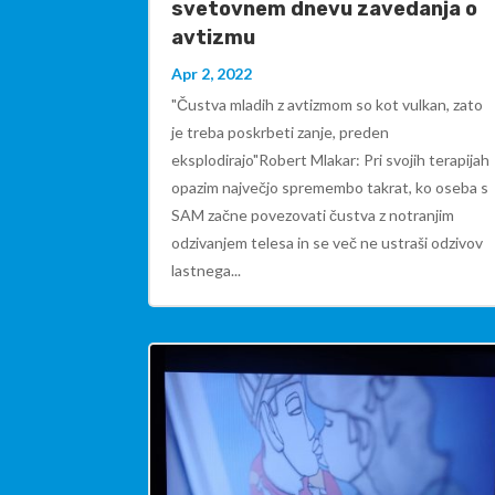
svetovnem dnevu zavedanja o
avtizmu
Apr 2, 2022
"Čustva mladih z avtizmom so kot vulkan, zato
je treba poskrbeti zanje, preden
eksplodirajo"Robert Mlakar: Pri svojih terapijah
opazim največjo spremembo takrat, ko oseba s
SAM začne povezovati čustva z notranjim
odzivanjem telesa in se več ne ustraši odzivov
lastnega...