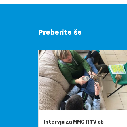
Preberite še
Intervju za MMC RTV ob