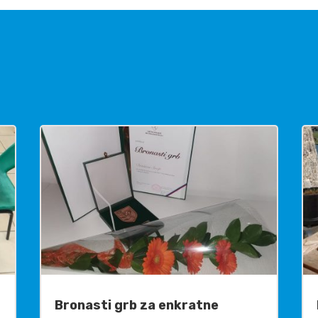
Bronasti grb za enkratne