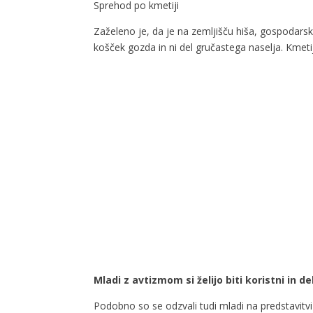
Sprehod po kmetiji
Zaželeno je, da je na zemljišču hiša, gospodarsko
košček gozda in ni del gručastega naselja. Kmet
Mladi z avtizmom si želijo biti koristni in d
Podobno so se odzvali tudi mladi na predstavitv